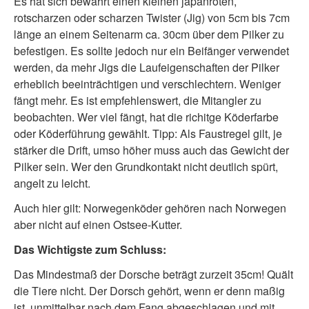
Es hat sich bewährt einen kleinen japanroten,
rotscharzen oder scharzen Twister (Jig) von 5cm bis 7cm
länge an einem Seitenarm ca. 30cm über dem Pilker zu
befestigen. Es sollte jedoch nur ein Beifänger verwendet
werden, da mehr Jigs die Laufeigenschaften der Pilker
erheblich beeinträchtigen und verschlechtern. Weniger
fängt mehr. Es ist empfehlenswert, die Mitangler zu
beobachten. Wer viel fängt, hat die richitge Köderfarbe
oder Köderführung gewählt. Tipp: Als Faustregel gilt, je
stärker die Drift, umso höher muss auch das Gewicht der
Pilker sein. Wer den Grundkontakt nicht deutlich spürt,
angelt zu leicht.
Auch hier gilt: Norwegenköder gehören nach Norwegen
aber nicht auf einen Ostsee-Kutter.
Das Wichtigste zum Schluss:
Das Mindestmaß der Dorsche beträgt zurzeit 35cm! Quält
die Tiere nicht. Der Dorsch gehört, wenn er denn maßig
ist, unmittelbar nach dem Fang abgeschlagen und mit